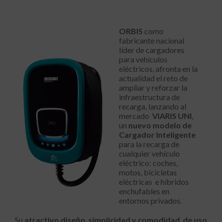
ORBIS
como
fabricante nacional
líder de cargadores
para vehículos
eléctricos, afronta en la
actualidad el reto de
ampliar y reforzar la
infraestructura de
recarga, lanzando al
mercado
VIARIS UNI
,
un
nuevo modelo de
Cargador Inteligente
para la recarga de
cualquier vehículo
eléctrico: coches,
motos, bicicletas
eléctricas e híbridos
enchufables en
entornos privados.
Su
atractivo diseño
,
simplicidad y comodidad de uso