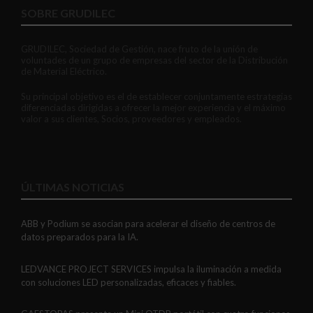
SOBRE GRUDILEC
GRUDILEC, Sociedad de Gestión, nace fruto de la unión de
voluntades de un grupo de empresas del sector de la Distribución
de Material Eléctrico.
Su principal objetivo es el de establecer conjuntamente estrategias
diferenciadas dirigidas a ofrecer la mejor experiencia y el máximo
valor a sus clientes, Socios, proveedores y empleados.
ÚLTIMAS NOTICIAS
ABB y Podium se asocian para acelerar el diseño de centros de
datos preparados para la IA.
LEDVANCE PROJECT SERVICES impulsa la iluminación a medida
con soluciones LED personalizadas, eficaces y fiables.