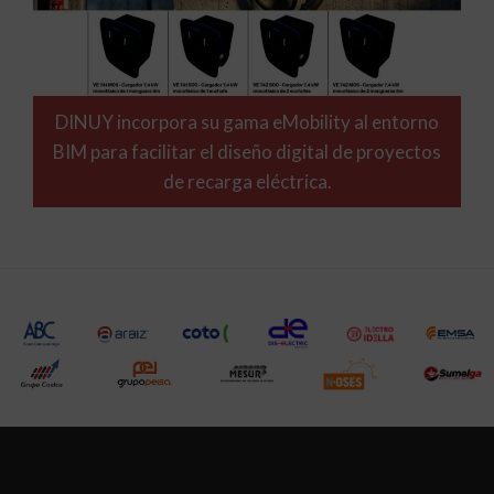
DINUY incorpora su gama eMobility al entorno
BIM para facilitar el diseño digital de proyectos
de recarga eléctrica.