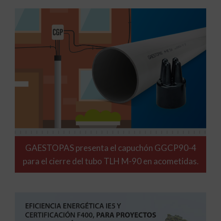
GAESTOPAS presenta el capuchón GGCP90-4
para el cierre del tubo TLH M-90 en acometidas.