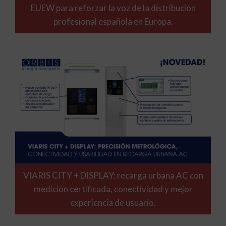
EUEW para reforzar la voz de la distribución
profesional española en Europa.
VIARIS CITY + DISPLAY: recarga urbana AC con
medición certificada, conectividad y mejor
experiencia de usuario.