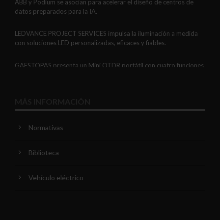
ABB y Podium se asocian para acelerar el diseño de centros de
datos preparados para la IA.
LEDVANCE PROJECT SERVICES impulsa la iluminación a medida
con soluciones LED personalizadas, eficaces y fiables.
GAESTOPAS presenta un Mini OTDR portátil con cuatro funciones
de medición de fibra óptica en un solo equipo.
ADIME se incorpora al Comité de Dirección de EUEW para
MÁS INFORMACIÓN
reforzar la voz de la distribución profesional española en Europa.
Normativas
VIARIS CITY + DISPLAY: recarga urbana AC con medición
certificada, conectividad y mejor experiencia de usuario.
Biblioteca
Niessen y CGCODDI se unen para impulsar el futuro del diseño de
interiores en España.
Vehículo eléctrico
Unex comparte tres recomendaciones para optimizar la
instalación de la Bandeja aislante 66.