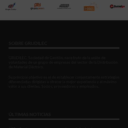
SOBRE GRUDILEC
GRUDILEC, Sociedad de Gestión, nace fruto de la unión de
voluntades de un grupo de empresas del sector de la Distribución
de Material Eléctrico.
Su principal objetivo es el de establecer conjuntamente estrategias
diferenciadas dirigidas a ofrecer la mejor experiencia y el máximo
valor a sus clientes, Socios, proveedores y empleados.
ÚLTIMAS NOTICIAS