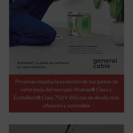
Prysmian impulsa la evolución de sus gamas de
referencia del mercado Afumex® Class y
Exzhellent® Class 750 V (AS) con un diseño más
eficiente y sostenible