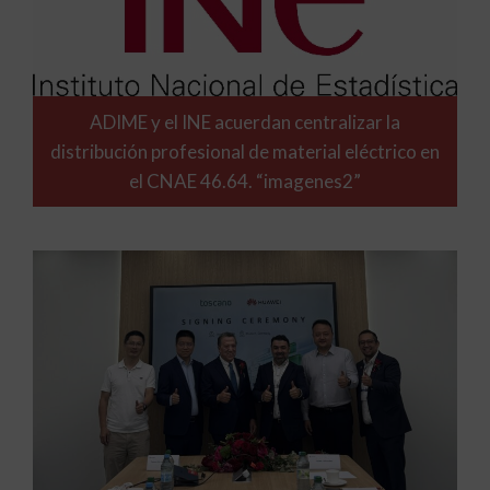
ADIME y el INE acuerdan centralizar la
distribución profesional de material eléctrico en
el CNAE 46.64. “imagenes2”