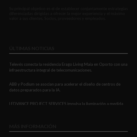
Su principal objetivo es el de establecer conjuntamente estrategias
diferenciadas dirigidas a ofrecer la mejor experiencia y el máximo
valor a sus clientes, Socios, proveedores y empleados.
ÚLTIMAS NOTICIAS
Televés conecta la residencia Erago Living Maia en Oporto con una
infraestructura integral de telecomunicaciones.
ABB y Podium se asocian para acelerar el diseño de centros de
datos preparados para la IA.
LEDVANCE PROJECT SERVICES impulsa la iluminación a medida
con soluciones LED personalizadas, eficaces y fiables.
GAESTOPAS presenta un Mini OTDR portátil con cuatro funciones
MÁS INFORMACIÓN
de medición de fibra óptica en un solo equipo.