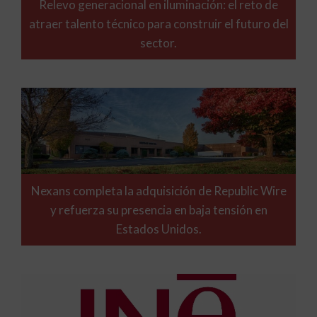
Relevo generacional en iluminación: el reto de
atraer talento técnico para construir el futuro del
sector.
Nexans completa la adquisición de Republic Wire
y refuerza su presencia en baja tensión en
Estados Unidos.