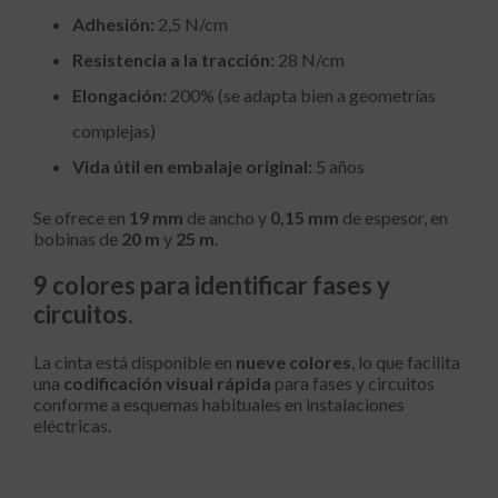
Adhesión:
2,5 N/cm
Resistencia a la tracción:
28 N/cm
Elongación:
200% (se adapta bien a geometrías
complejas)
Vida útil en embalaje original:
5 años
Se ofrece en
19 mm
de ancho y
0,15 mm
de espesor, en
bobinas de
20 m
y
25 m
.
9 colores para identificar fases y
circuitos.
La cinta está disponible en
nueve colores
, lo que facilita
una
codificación visual rápida
para fases y circuitos
conforme a esquemas habituales en instalaciones
eléctricas.