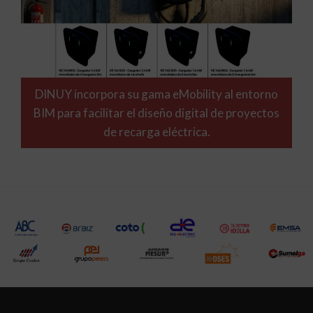
DINUY incorpora su gama eMobility al entorno
BIM para facilitar el diseño digital de proyectos
de recarga eléctrica.