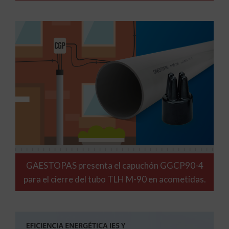
GAESTOPAS presenta el capuchón GGCP90-4
para el cierre del tubo TLH M-90 en acometidas.