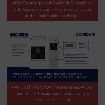
ADIME se incorpora al Comité de Dirección de
EUEW para reforzar la voz de la distribución
profesional española en Europa.
VIARIS CITY + DISPLAY: recarga urbana AC con
medición certificada, conectividad y mejor
experiencia de usuario.