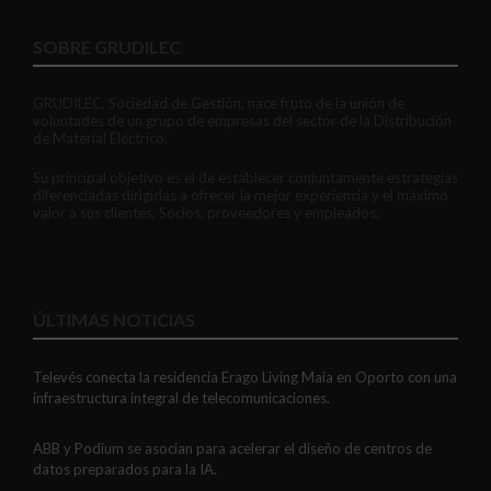
SOBRE GRUDILEC
GRUDILEC, Sociedad de Gestión, nace fruto de la unión de
voluntades de un grupo de empresas del sector de la Distribución
de Material Eléctrico.
Su principal objetivo es el de establecer conjuntamente estrategias
diferenciadas dirigidas a ofrecer la mejor experiencia y el máximo
valor a sus clientes, Socios, proveedores y empleados.
ÚLTIMAS NOTICIAS
Televés conecta la residencia Erago Living Maia en Oporto con una
infraestructura integral de telecomunicaciones.
ABB y Podium se asocian para acelerar el diseño de centros de
datos preparados para la IA.