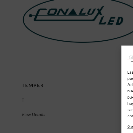
Las
pos
Ad
TEMPER
nue
pu
T
hay
cam
View Details
coo
Ges