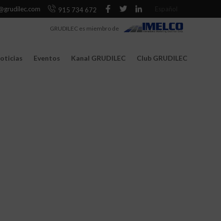
@grudilec.com
Español
915 734 672
GRUDILEC es miembro de
oticias
Eventos
Kanal GRUDILEC
Club GRUDILEC