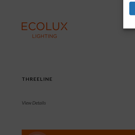
THREELINE
View Details