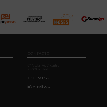
CONTACTO
C/ Alcalá, 96, 5º centro
28009 Madrid
T.
915 734 672
info@grudilec.com