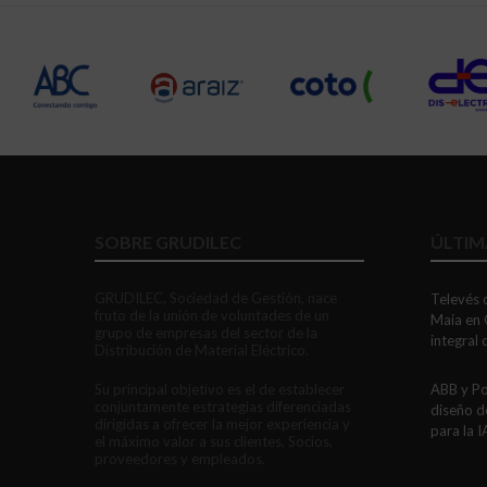
SOBRE GRUDILEC
ÚLTIM
GRUDILEC, Sociedad de Gestión, nace
Televés c
fruto de la unión de voluntades de un
Maia en 
grupo de empresas del sector de la
integral
Distribución de Material Eléctrico.
Su principal objetivo es el de establecer
ABB y Po
conjuntamente estrategias diferenciadas
diseño d
dirigidas a ofrecer la mejor experiencia y
para la I
el máximo valor a sus clientes, Socios,
proveedores y empleados.
LEDVANC