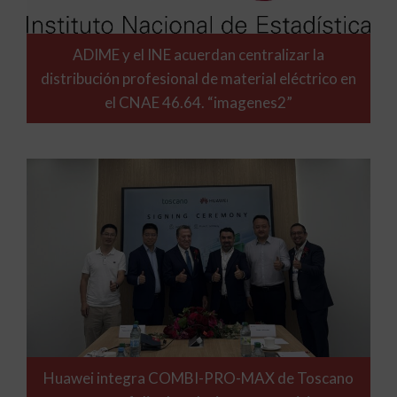
ADIME y el INE acuerdan centralizar la
distribución profesional de material eléctrico en
el CNAE 46.64. “imagenes2”
Huawei integra COMBI-PRO-MAX de Toscano