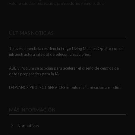
valor a sus clientes, Socios, proveedores y empleados.
ÚLTIMAS NOTICIAS
Televés conecta la residencia Erago Living Maia en Oporto con una
infraestructura integral de telecomunicaciones.
ABB y Podium se asocian para acelerar el diseño de centros de
datos preparados para la IA.
LEDVANCE PROJECT SERVICES impulsa la iluminación a medida
con soluciones LED personalizadas, eficaces y fiables.
GAESTOPAS presenta un Mini OTDR portátil con cuatro funciones
MÁS INFORMACIÓN
de medición de fibra óptica en un solo equipo.
Normativas
ADIME se incorpora al Comité de Dirección de EUEW para
reforzar la voz de la distribución profesional española en Europa.