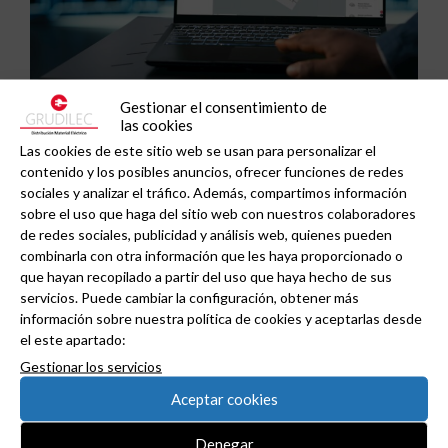
Gestionar el consentimiento de
ABB y Podium se asocian para acelerar el diseño
las cookies
de centros de datos preparados para la IA.
Las cookies de este sitio web se usan para personalizar el
contenido y los posibles anuncios, ofrecer funciones de redes
sociales y analizar el tráfico. Además, compartimos información
sobre el uso que haga del sitio web con nuestros colaboradores
de redes sociales, publicidad y análisis web, quienes pueden
combinarla con otra información que les haya proporcionado o
que hayan recopilado a partir del uso que haya hecho de sus
servicios. Puede cambiar la configuración, obtener más
información sobre nuestra política de cookies y aceptarlas desde
el este apartado:
Gestionar los servicios
Aceptar cookies
Denegar