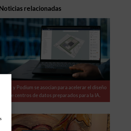
Noticias relacionadas
ABB y Podium se asocian para acelerar el diseño
de centros de datos preparados para la IA.
s