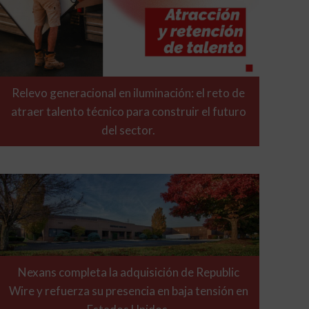
Relevo generacional en iluminación: el reto de
atraer talento técnico para construir el futuro
del sector.
Nexans completa la adquisición de Republic
Wire y refuerza su presencia en baja tensión en