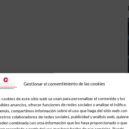
Gestionar el consentimiento de las cookies
 cookies de este sitio web se usan para personalizar el contenido y los
ibles anuncios, ofrecer funciones de redes sociales y analizar el tráfico.
emás, compartimos información sobre el uso que haga del sitio web con
stros colaboradores de redes sociales, publicidad y análisis web, quiene
eden combinarla con otra información que les haya proporcionado o que
an recopilado a partir del uso que haya hecho de sus servicios. Puede