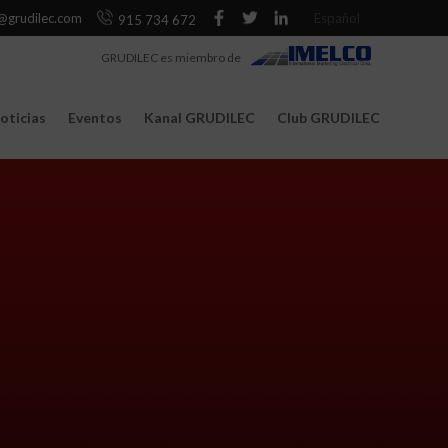
@grudilec.com
Español
915 734 672
GRUDILEC es miembro de
oticias
Eventos
Kanal GRUDILEC
Club GRUDILEC