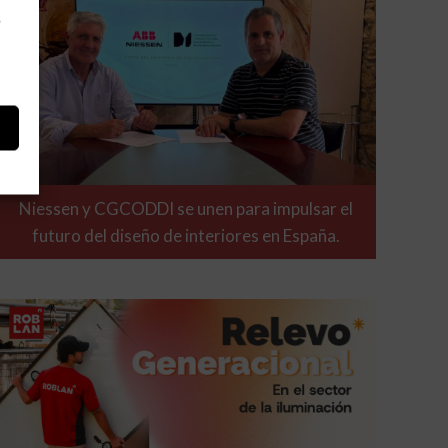
e
Niessen y CGCODDI se unen para impulsar el
futuro del diseño de interiores en España.