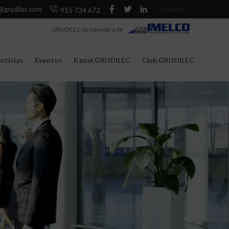
@grudilec.com
Español
915 734 672
GRUDILEC es miembro de
oticias
Eventos
Kanal GRUDILEC
Club GRUDILEC