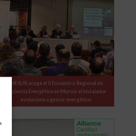
MESUR acoge el II Encuentro Regional de
Eficiencia Energética en Murcia: el instalador
evoluciona a gestor energético.
s