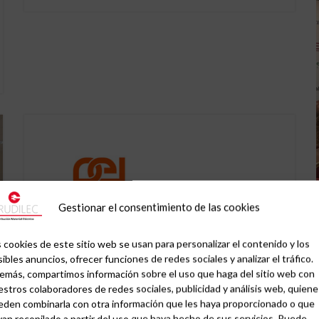
Gestionar el consentimiento de las cookies
 cookies de este sitio web se usan para personalizar el contenido y los
ibles anuncios, ofrecer funciones de redes sociales y analizar el tráfico.
emás, compartimos información sobre el uso que haga del sitio web con
stros colaboradores de redes sociales, publicidad y análisis web, quiene
20 NOVIEMBRE, 2014
eden combinarla con otra información que les haya proporcionado o que
an recopilado a partir del uso que haya hecho de sus servicios. Puede