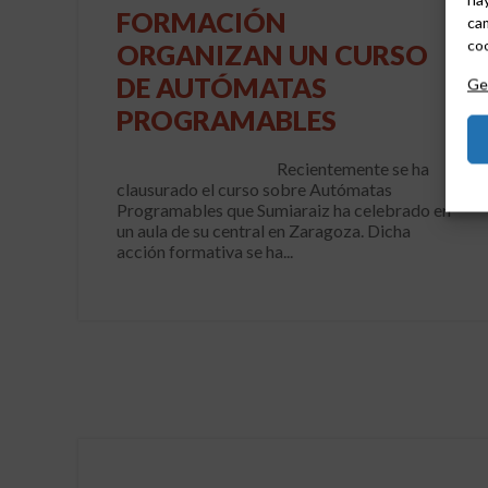
FORMACIÓN
cam
coo
ORGANIZAN UN CURSO
DE AUTÓMATAS
Ges
PROGRAMABLES
Recientemente se ha
clausurado el curso sobre Autómatas
Programables que Sumiaraiz ha celebrado en
un aula de su central en Zaragoza. Dicha
acción formativa se ha...