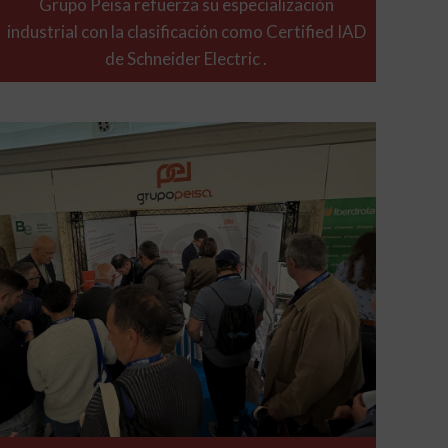
Grupo Peisa refuerza su especialización
industrial con la clasificación como Certified IAD
de Schneider Electric .