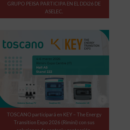
GRUPO PEISA PARTICIPA EN EL DDi26 DE
ASELEC.
TOSCANO participará en KEY – The Energy
Transition Expo 2026 (Rimini) con sus