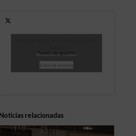
Haz clic en «Estoy de acuerdo» para activar
Twitter
Tweets de grudilec
Normativa de cookies
Estoy de acuerdo
Noticias relacionadas