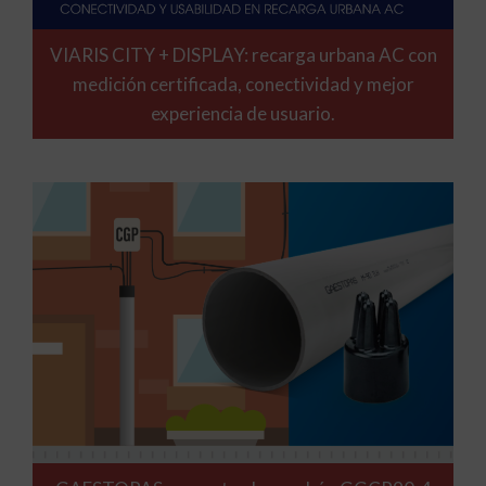
VIARIS CITY + DISPLAY: recarga urbana AC con
medición certificada, conectividad y mejor
experiencia de usuario.