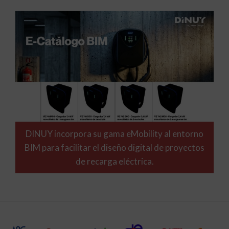
DINUY incorpora su gama eMobility al entorno
BIM para facilitar el diseño digital de proyectos
de recarga eléctrica.