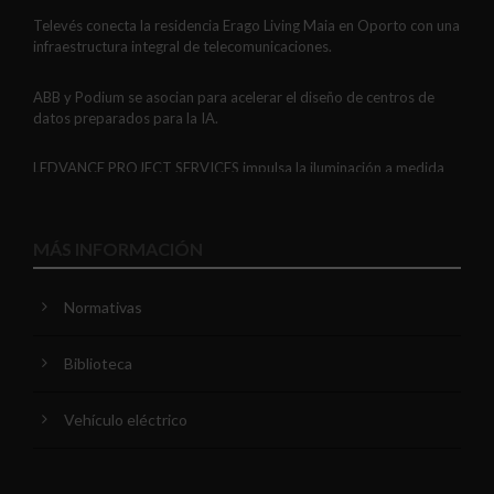
Televés conecta la residencia Erago Living Maia en Oporto con una
infraestructura integral de telecomunicaciones.
ABB y Podium se asocian para acelerar el diseño de centros de
datos preparados para la IA.
LEDVANCE PROJECT SERVICES impulsa la iluminación a medida
con soluciones LED personalizadas, eficaces y fiables.
GAESTOPAS presenta un Mini OTDR portátil con cuatro funciones
MÁS INFORMACIÓN
de medición de fibra óptica en un solo equipo.
Normativas
ADIME se incorpora al Comité de Dirección de EUEW para
reforzar la voz de la distribución profesional española en Europa.
Biblioteca
VIARIS CITY + DISPLAY: recarga urbana AC con medición
certificada, conectividad y mejor experiencia de usuario.
Vehículo eléctrico
Niessen y CGCODDI se unen para impulsar el futuro del diseño de
interiores en España.