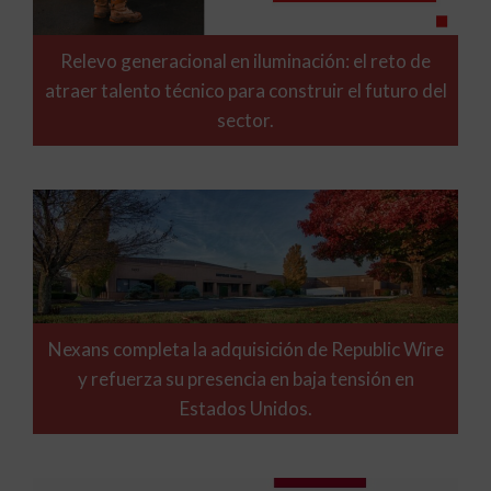
Relevo generacional en iluminación: el reto de
atraer talento técnico para construir el futuro del
sector.
Nexans completa la adquisición de Republic Wire
y refuerza su presencia en baja tensión en
Estados Unidos.