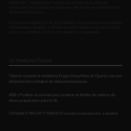
GRUDILEC, Sociedad de Gestión, nace fruto de la unión de
voluntades de un grupo de empresas del sector de la Distribución
de Material Eléctrico.
Su principal objetivo es el de establecer conjuntamente estrategias
diferenciadas dirigidas a ofrecer la mejor experiencia y el máximo
valor a sus clientes, Socios, proveedores y empleados.
ÚLTIMAS NOTICIAS
Televés conecta la residencia Erago Living Maia en Oporto con una
infraestructura integral de telecomunicaciones.
ABB y Podium se asocian para acelerar el diseño de centros de
datos preparados para la IA.
LEDVANCE PROJECT SERVICES impulsa la iluminación a medida
con soluciones LED personalizadas, eficaces y fiables.