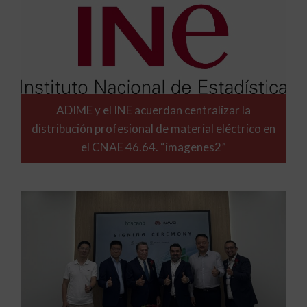
ADIME y el INE acuerdan centralizar la
distribución profesional de material eléctrico en
el CNAE 46.64. “imagenes2”