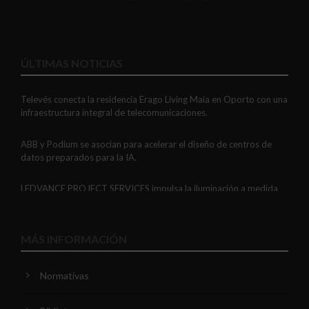
ÚLTIMAS NOTICIAS
Televés conecta la residencia Erago Living Maia en Oporto con una
infraestructura integral de telecomunicaciones.
ABB y Podium se asocian para acelerar el diseño de centros de
datos preparados para la IA.
LEDVANCE PROJECT SERVICES impulsa la iluminación a medida
con soluciones LED personalizadas, eficaces y fiables.
GAESTOPAS presenta un Mini OTDR portátil con cuatro funciones
MÁS INFORMACIÓN
de medición de fibra óptica en un solo equipo.
Normativas
ADIME se incorpora al Comité de Dirección de EUEW para
reforzar la voz de la distribución profesional española en Europa.