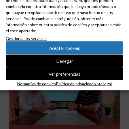
de redes sociales, publicidad y análisis web, quienes pueden
combinarla con otra información que les haya proporcionado o
que hayan recopilado a partir del uso que haya hecho de sus
servicios. Puede cambiar la configuración, obtener más
información sobre nuestra política de cookies y aceptarlas desde
ABB y Podium se asocian para acelerar el diseño
el este apartado:
de centros de datos preparados para la IA.
Gestionar los servicios
Aceptar cookies
Denegar
Ver preferencias
Normativa de cookies
Política de privacidad
Nota legal