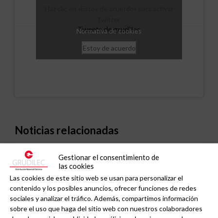
Haz clic en «Estoy de acuerdo» para activar
Twitter
Tweets de grudilec
Normativa de cookies
Estoy de acuerdo
Noticias relacionadas
Gestionar el consentimiento de
las cookies
Las cookies de este sitio web se usan para personalizar el
contenido y los posibles anuncios, ofrecer funciones de redes
sociales y analizar el tráfico. Además, compartimos información
sobre el uso que haga del sitio web con nuestros colaboradores