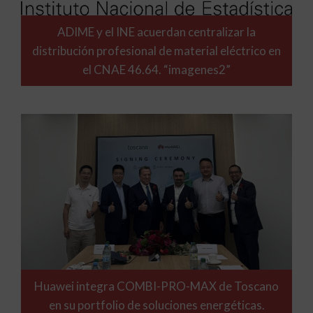
ADIME y el INE acuerdan centralizar la
distribución profesional de material eléctrico en
el CNAE 46.64. “imagenes2”
Huawei integra COMBI-PRO-MAX de Toscano
en su portfolio de soluciones energéticas.