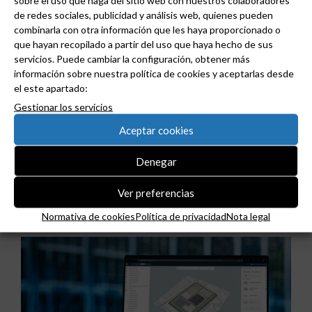
sobre el uso que haga del sitio web con nuestros colaboradores
de redes sociales, publicidad y análisis web, quienes pueden
combinarla con otra información que les haya proporcionado o
Haz clic en «Estoy de acuerdo» para activar
que hayan recopilado a partir del uso que haya hecho de sus
Twitter
servicios. Puede cambiar la configuración, obtener más
Tweets de grudilec
Normativa de cookies
información sobre nuestra política de cookies y aceptarlas desde
el este apartado:
Estoy de acuerdo
Gestionar los servicios
Aceptar cookies
Denegar
Ver preferencias
Noticias relacionadas
Normativa de cookies
Política de privacidad
Nota legal