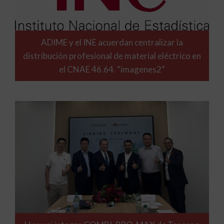
ADIME y el INE acuerdan centralizar la
distribución profesional de material eléctrico en
el CNAE 46.64. “imagenes2”