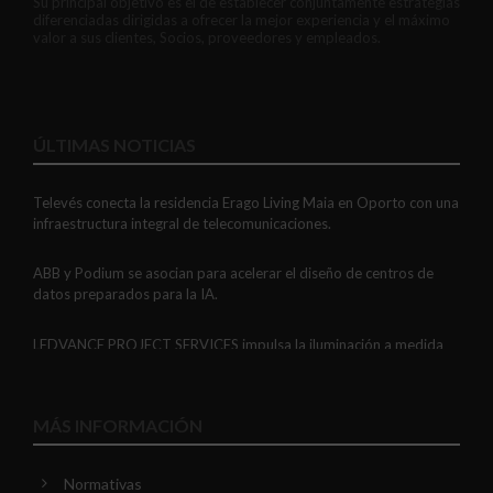
Su principal objetivo es el de establecer conjuntamente estrategias
diferenciadas dirigidas a ofrecer la mejor experiencia y el máximo
valor a sus clientes, Socios, proveedores y empleados.
ÚLTIMAS NOTICIAS
Televés conecta la residencia Erago Living Maia en Oporto con una
infraestructura integral de telecomunicaciones.
ABB y Podium se asocian para acelerar el diseño de centros de
datos preparados para la IA.
LEDVANCE PROJECT SERVICES impulsa la iluminación a medida
con soluciones LED personalizadas, eficaces y fiables.
GAESTOPAS presenta un Mini OTDR portátil con cuatro funciones
MÁS INFORMACIÓN
de medición de fibra óptica en un solo equipo.
Normativas
ADIME se incorpora al Comité de Dirección de EUEW para