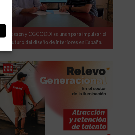
Niessen y CGCODDI se unen para impulsar el
futuro del diseño de interiores en España.