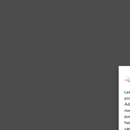
Las
pos
Ad
nue
pu
hay
cam