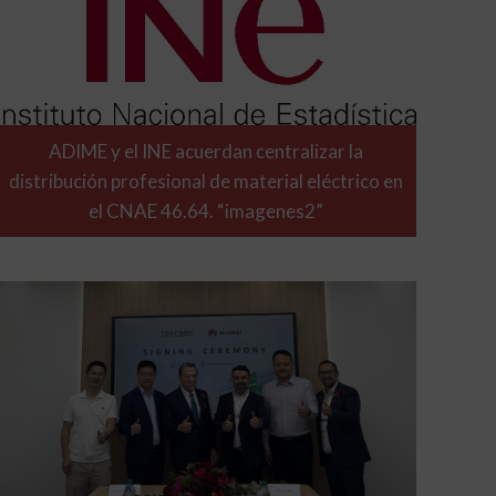
ADIME y el INE acuerdan centralizar la
distribución profesional de material eléctrico en
el CNAE 46.64. “imagenes2”