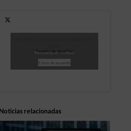
Haz clic en «Estoy de acuerdo» para activar
Twitter
Tweets de grudilec
Normativa de cookies
Estoy de acuerdo
Noticias relacionadas