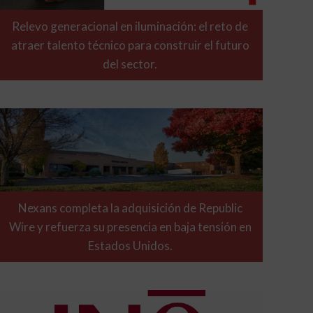
Relevo generacional en iluminación: el reto de
atraer talento técnico para construir el futuro
del sector.
Nexans completa la adquisición de Republic
Wire y refuerza su presencia en baja tensión en
Estados Unidos.