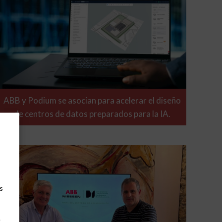
ABB y Podium se asocian para acelerar el diseño
de centros de datos preparados para la IA.
s
e