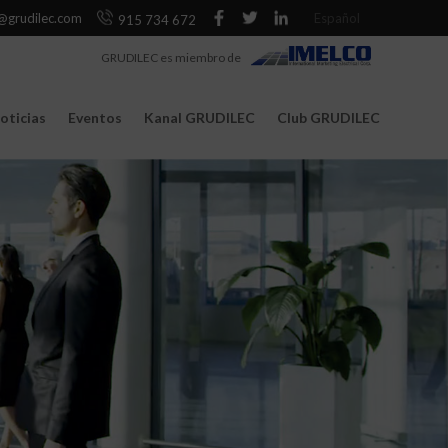
@grudilec.com
Español
915 734 672
GRUDILEC es miembro de
oticias
Eventos
Kanal GRUDILEC
Club GRUDILEC