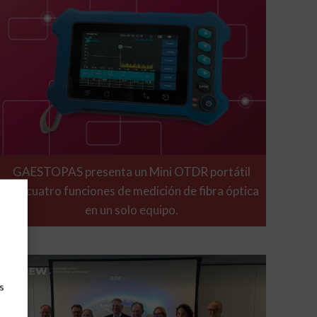
GAESTOPAS presenta un Mini OTDR portátil
con cuatro funciones de medición de fibra óptica
en un solo equipo.
s