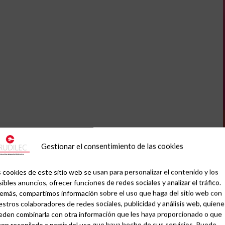
Gestionar el consentimiento de las cookies
 cookies de este sitio web se usan para personalizar el contenido y los
ibles anuncios, ofrecer funciones de redes sociales y analizar el tráfico.
emás, compartimos información sobre el uso que haga del sitio web con
stros colaboradores de redes sociales, publicidad y análisis web, quiene
eden combinarla con otra información que les haya proporcionado o que
an recopilado a partir del uso que haya hecho de sus servicios. Puede