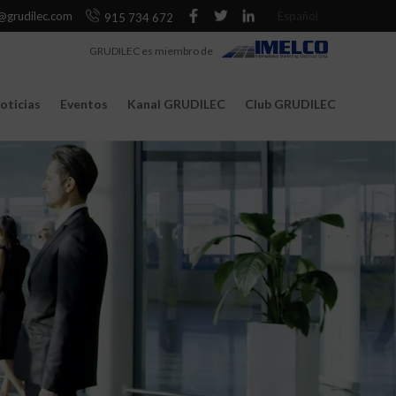
@grudilec.com
Español
915 734 672
GRUDILEC es miembro de
oticias
Eventos
Kanal GRUDILEC
Club GRUDILEC