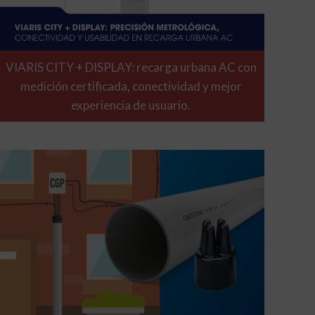
VIARIS CITY + DISPLAY: recarga urbana AC con
medición certificada, conectividad y mejor
experiencia de usuario.