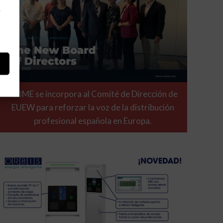
e
ADIME se incorpora al Comité de Dirección de
EUEW para reforzar la voz de la distribución
profesional española en Europa.