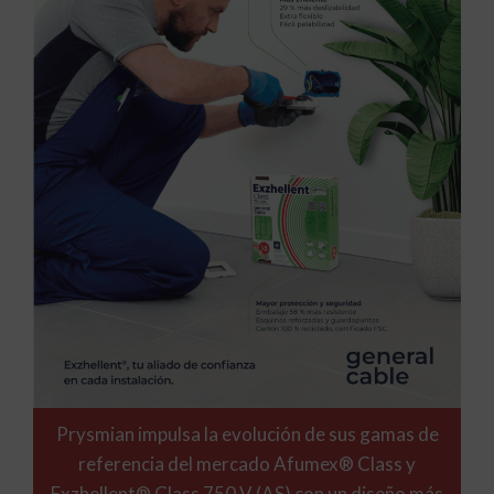
Prysmian impulsa la evolución de sus gamas de
referencia del mercado Afumex® Class y
Exzhellent® Class 750 V (AS) con un diseño más