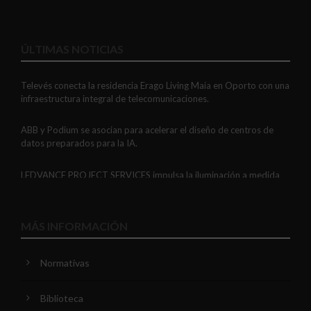
ÚLTIMAS NOTICIAS
Televés conecta la residencia Erago Living Maia en Oporto con una
infraestructura integral de telecomunicaciones.
ABB y Podium se asocian para acelerar el diseño de centros de
datos preparados para la IA.
LEDVANCE PROJECT SERVICES impulsa la iluminación a medida
con soluciones LED personalizadas, eficaces y fiables.
GAESTOPAS presenta un Mini OTDR portátil con cuatro funciones
MÁS INFORMACIÓN
de medición de fibra óptica en un solo equipo.
Normativas
ADIME se incorpora al Comité de Dirección de EUEW para
reforzar la voz de la distribución profesional española en Europa.
Biblioteca
VIARIS CITY + DISPLAY: recarga urbana AC con medición