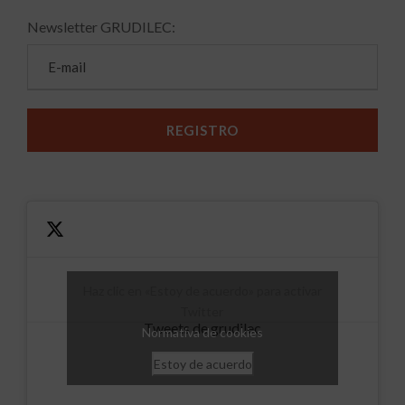
Newsletter GRUDILEC:
Haz clic en «Estoy de acuerdo» para activar
Twitter
Tweets de grudilec
Normativa de cookies
Estoy de acuerdo