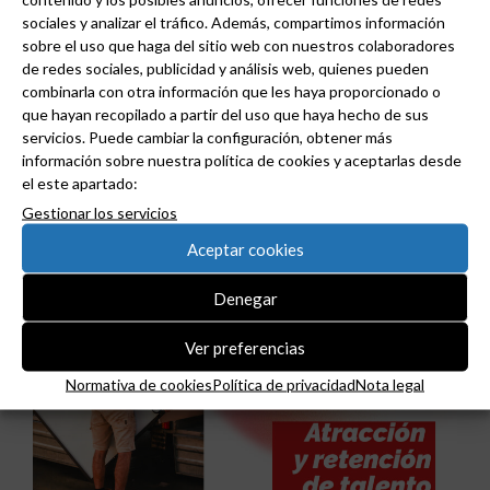
sociales y analizar el tráfico. Además, compartimos información
sobre el uso que haga del sitio web con nuestros colaboradores
de redes sociales, publicidad y análisis web, quienes pueden
combinarla con otra información que les haya proporcionado o
que hayan recopilado a partir del uso que haya hecho de sus
servicios. Puede cambiar la configuración, obtener más
Niessen y CGCODDI se unen para impulsar el
información sobre nuestra política de cookies y aceptarlas desde
futuro del diseño de interiores en España.
el este apartado:
Gestionar los servicios
Aceptar cookies
Denegar
Ver preferencias
Normativa de cookies
Política de privacidad
Nota legal