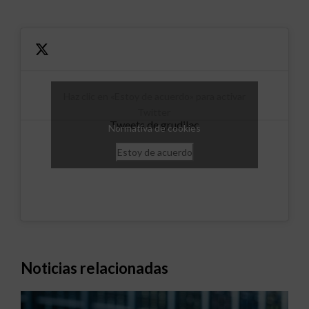
Haz clic en «Estoy de acuerdo» para activar
Twitter
Tweets de grudilec
Normativa de cookies
Estoy de acuerdo
Noticias relacionadas