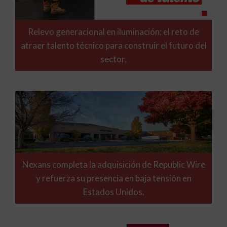
Relevo generacional en iluminación: el reto de
atraer talento técnico para construir el futuro del
sector.
Nexans completa la adquisición de Republic Wire
y refuerza su presencia en baja tensión en
Estados Unidos.