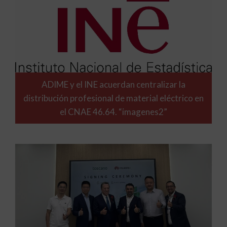
ADIME y el INE acuerdan centralizar la
distribución profesional de material eléctrico en
el CNAE 46.64. “imagenes2”