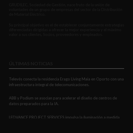
GRUDILEC, Sociedad de Gestión, nace fruto de la unión de
voluntades de un grupo de empresas del sector de la Distribución
de Material Eléctrico.
Su principal objetivo es el de establecer conjuntamente estrategias
diferenciadas dirigidas a ofrecer la mejor experiencia y el máximo
valor a sus clientes, Socios, proveedores y empleados.
ÚLTIMAS NOTICIAS
Televés conecta la residencia Erago Living Maia en Oporto con una
infraestructura integral de telecomunicaciones.
ABB y Podium se asocian para acelerar el diseño de centros de
datos preparados para la IA.
LEDVANCE PROJECT SERVICES impulsa la iluminación a medida
con soluciones LED personalizadas, eficaces y fiables.