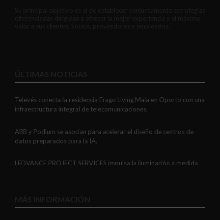
Su principal objetivo es el de establecer conjuntamente estrategias
diferenciadas dirigidas a ofrecer la mejor experiencia y el máximo
valor a sus clientes, Socios, proveedores y empleados.
ÚLTIMAS NOTICIAS
Televés conecta la residencia Erago Living Maia en Oporto con una
infraestructura integral de telecomunicaciones.
ABB y Podium se asocian para acelerar el diseño de centros de
datos preparados para la IA.
LEDVANCE PROJECT SERVICES impulsa la iluminación a medida
con soluciones LED personalizadas, eficaces y fiables.
GAESTOPAS presenta un Mini OTDR portátil con cuatro funciones
MÁS INFORMACIÓN
de medición de fibra óptica en un solo equipo.