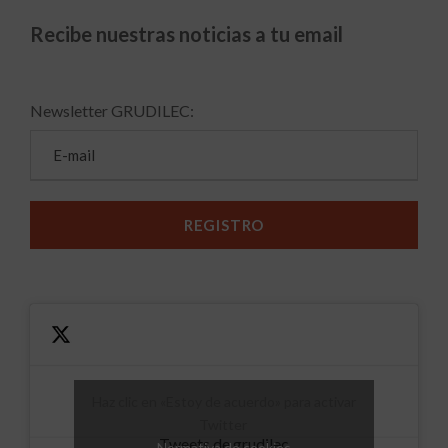
Recibe nuestras noticias a tu email
Newsletter GRUDILEC:
Haz clic en «Estoy de acuerdo» para activar
Twitter
Tweets de grudilec
Normativa de cookies