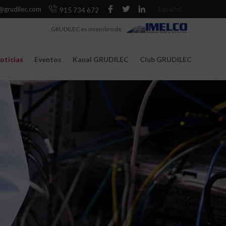
@grudilec.com
Español
915 734 672
GRUDILEC es miembro de
oticias
Eventos
Kanal GRUDILEC
Club GRUDILEC