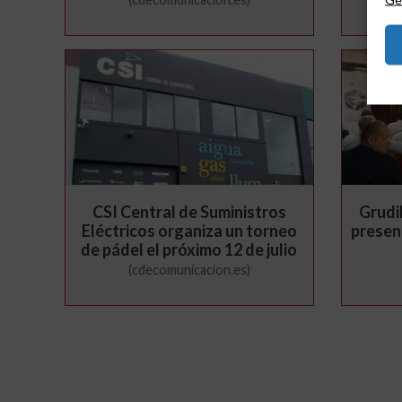
CSI Central de Suministros
Grudil
Eléctricos organiza un torneo
presen
de pádel el próximo 12 de julio
(cdecomunicacion.es)