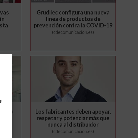
evas
Grudilec configura una nueva
ín
línea de productos de
ista
prevención contra la COVID-19
(cdecomunicacion.es)
s
lor la
Los fabricantes deben apoyar,
tilla
respetar y potenciar más que
e
nunca al distribuidor
(cdecomunicacion.es)