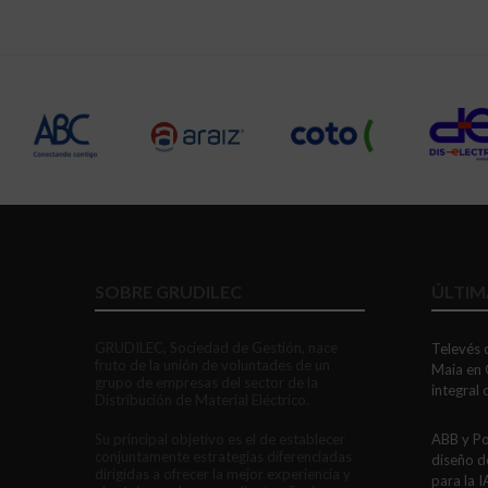
SOBRE GRUDILEC
ÚLTIM
GRUDILEC, Sociedad de Gestión, nace
Televés c
fruto de la unión de voluntades de un
Maia en 
grupo de empresas del sector de la
integral
Distribución de Material Eléctrico.
Su principal objetivo es el de establecer
ABB y Po
conjuntamente estrategias diferenciadas
diseño d
dirigidas a ofrecer la mejor experiencia y
para la I