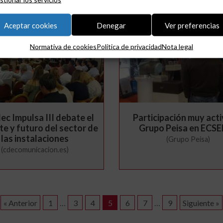
Aceptar cookies
Denegar
Ver preferencias
Normativa de cookies
Política de privacidad
Nota legal
ec Impulsa III debate el
Participación muy acti
te y futuro del sector de
Grupo Peisa en ECS
las instalaciones
(Grupo Peisa)
(cdecomunicacion.es)
« Anterior
1
…
3
4
5
6
7
…
9
Siguiente »