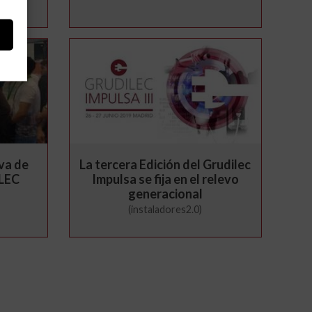
va de
La tercera Edición del Grudilec
ELEC
Impulsa se fija en el relevo
generacional
(instaladores2.0)