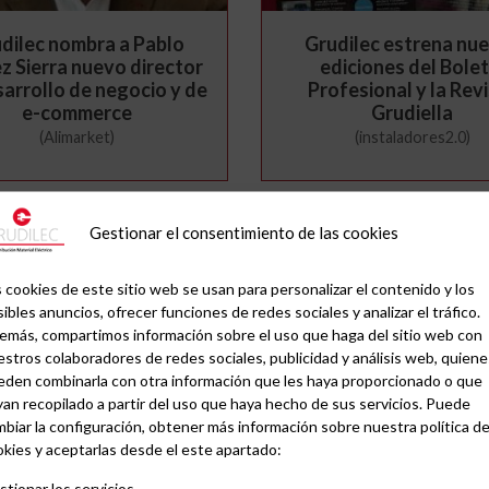
dilec nombra a Pablo
Grudilec estrena nu
 Sierra nuevo director
ediciones del Bolet
arrollo de negocio y de
Profesional y la Rev
e-commerce
Grudiella
(Alimarket)
(instaladores2.0)
Gestionar el consentimiento de las cookies
 cookies de este sitio web se usan para personalizar el contenido y los
ibles anuncios, ofrecer funciones de redes sociales y analizar el tráfico.
emás, compartimos información sobre el uso que haga del sitio web con
stros colaboradores de redes sociales, publicidad y análisis web, quiene
eden combinarla con otra información que les haya proporcionado o que
tro Idella forma a los
Grupo Peisa pone en va
an recopilado a partir del uso que haya hecho de sus servicios. Puede
taladores en energía
experiencia de su plan
biar la configuración, obtener más información sobre nuestra política d
fotovoltaica
(Electroeficiencia)
kies y aceptarlas desde el este apartado:
(Electroeficiencia)
tionar los servicios