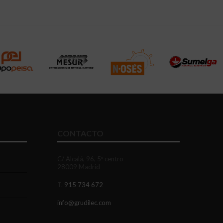
CONTACTO
C/ Alcalá, 96, 5º centro
28009 Madrid
T.
915 734 672
info@grudilec.com