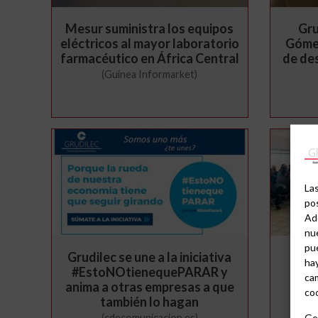
Mesur suministra los equipos
Gru
eléctricos al mayor laboratorio
Gómez
farmacéutico en África Central
de des
(Guinea Informarket)
Las
pos
Ad
nue
pu
Grudilec se une a la iniciativa
Elec
hay
#EstoNOtienequePARAR y
ins
cam
anima a otras empresas a que
coo
también lo hagan
Ges
(cdecomunicacion.es)