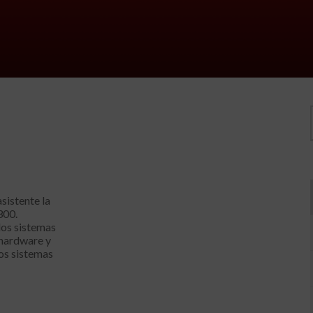
sistente la
300.
 los sistemas
 hardware y
los sistemas