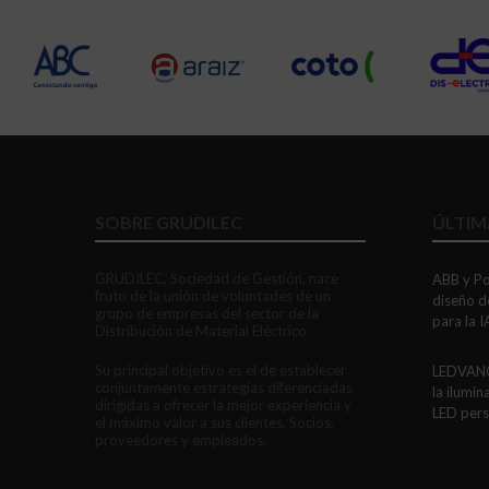
SOBRE GRUDILEC
ÚLTIM
GRUDILEC, Sociedad de Gestión, nace
ABB y Po
fruto de la unión de voluntades de un
diseño d
grupo de empresas del sector de la
para la I
Distribución de Material Eléctrico.
Su principal objetivo es el de establecer
LEDVANC
conjuntamente estrategias diferenciadas
la ilumi
dirigidas a ofrecer la mejor experiencia y
LED perso
el máximo valor a sus clientes, Socios,
proveedores y empleados.
GAESTOP
portátil