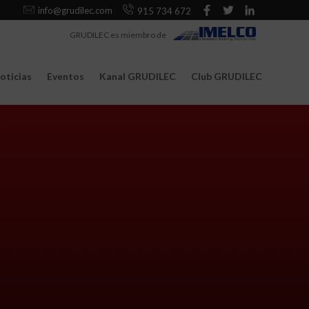
info@grudilec.com
915 734 672
GRUDILEC es miembro de
oticias
Eventos
Kanal GRUDILEC
Club GRUDILEC