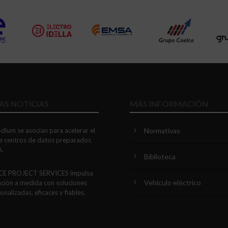
AS NOTICIAS
MÁS INFORMACIÓN
dium se asocian para acelerar el
Normativas
e centros de datos preparados
A.
Biblioteca
E PROJECT SERVICES impulsa
Vehículo eléctrico
nación a medida con soluciones
nalizadas, eficaces y fiables.
AS presenta un Mini OTDR
 con cuatro funciones de medición