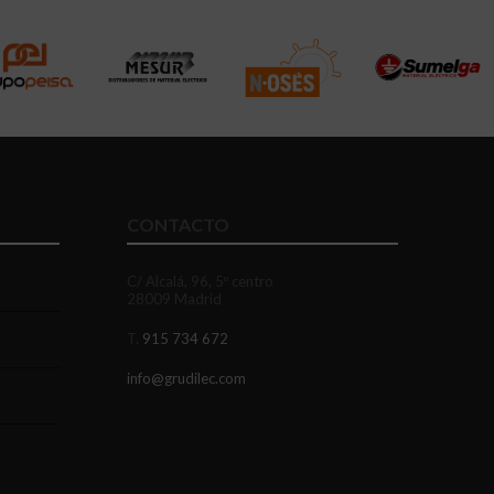
CONTACTO
C/ Alcalá, 96, 5º centro
28009 Madrid
T.
915 734 672
info@grudilec.com