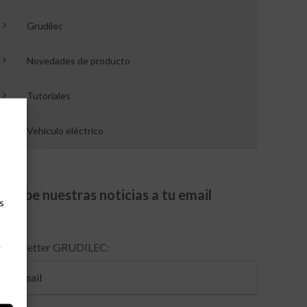
Grudilec
Novedades de producto
Tutoriales
Vehículo eléctrico
Recibe nuestras noticias a tu email
s
e
Newsletter GRUDILEC: