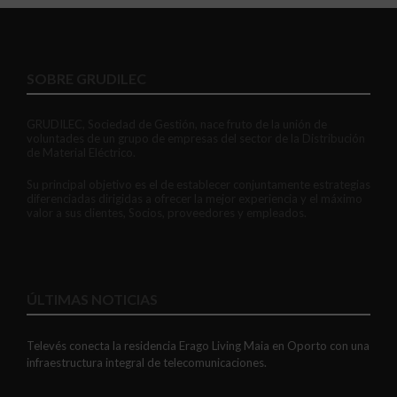
SOBRE GRUDILEC
GRUDILEC, Sociedad de Gestión, nace fruto de la unión de
voluntades de un grupo de empresas del sector de la Distribución
de Material Eléctrico.
Su principal objetivo es el de establecer conjuntamente estrategias
diferenciadas dirigidas a ofrecer la mejor experiencia y el máximo
valor a sus clientes, Socios, proveedores y empleados.
ÚLTIMAS NOTICIAS
Televés conecta la residencia Erago Living Maia en Oporto con una
infraestructura integral de telecomunicaciones.