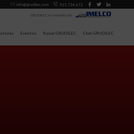
info@grudilec.com
915 734 672
GRUDILEC es miembro de
oticias
Eventos
Kanal GRUDILEC
Club GRUDILEC