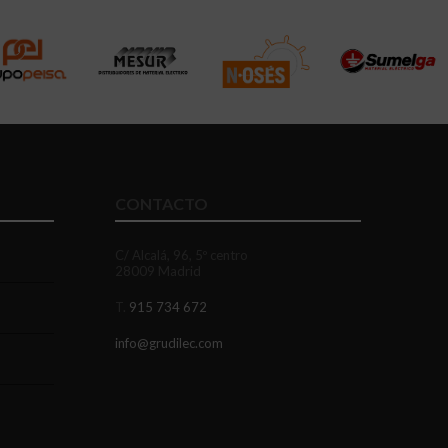
CONTACTO
C/ Alcalá, 96, 5º centro
28009 Madrid
T.
915 734 672
info@grudilec.com