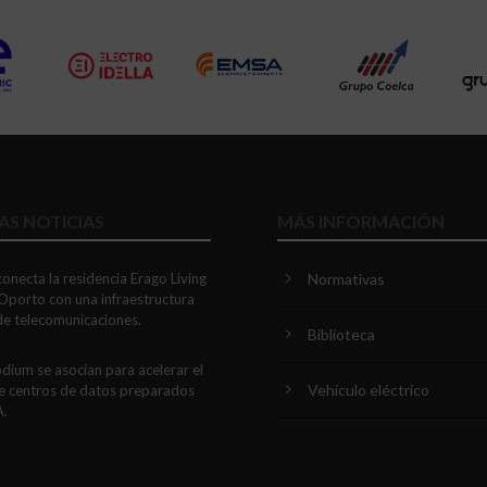
AS NOTICIAS
MÁS INFORMACIÓN
onecta la residencia Erago Living
Normativas
Oporto con una infraestructura
 de telecomunicaciones.
Biblioteca
dium se asocian para acelerar el
Vehículo eléctrico
e centros de datos preparados
A.
E PROJECT SERVICES impulsa
nación a medida con soluciones