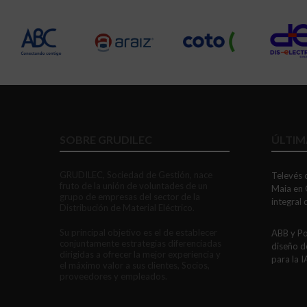
SOBRE GRUDILEC
ÚLTIM
GRUDILEC, Sociedad de Gestión, nace
Televés c
fruto de la unión de voluntades de un
Maia en 
grupo de empresas del sector de la
integral
Distribución de Material Eléctrico.
Su principal objetivo es el de establecer
ABB y Po
conjuntamente estrategias diferenciadas
diseño d
dirigidas a ofrecer la mejor experiencia y
para la I
el máximo valor a sus clientes, Socios,
proveedores y empleados.
LEDVANC
la ilumi