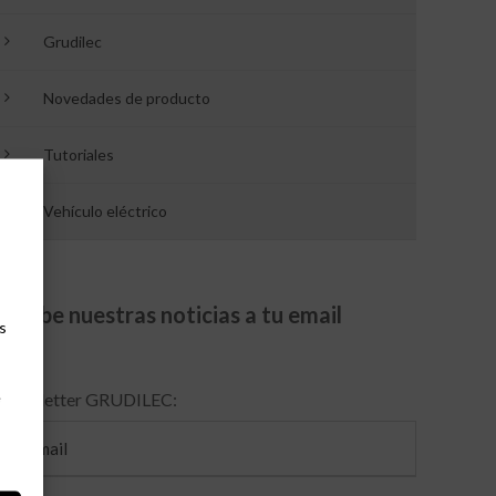
Grudilec
Novedades de producto
Tutoriales
Vehículo eléctrico
Recibe nuestras noticias a tu email
s
e
Newsletter GRUDILEC: