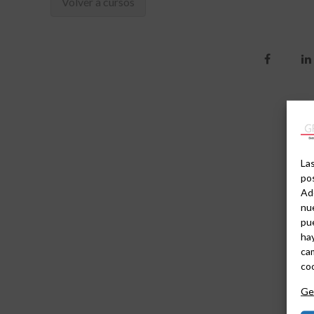
Volver a cursos
Las
pos
Ad
nue
pu
hay
cam
coo
Ges