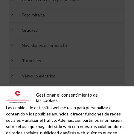
Fotovoltaica
Grudilec
Novedades de producto
Tutoriales
Vehículo eléctrico
Gestionar el consentimiento de
las cookies
Recibe nuestras noticias a tu email
Las cookies de este sitio web se usan para personalizar el
contenido y los posibles anuncios, ofrecer funciones de redes
sociales y analizar el tráfico. Además, compartimos información
sobre el uso que haga del sitio web con nuestros colaboradores
Newsletter GRUDILEC:
de redes sociales, publicidad y análisis web, quienes pueden