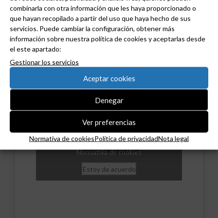
combinarla con otra información que les haya proporcionado o
que hayan recopilado a partir del uso que haya hecho de sus
servicios. Puede cambiar la configuración, obtener más
información sobre nuestra política de cookies y aceptarlas desde
el este apartado:
Gestionar los servicios
Aceptar cookies
Denegar
Ver preferencias
Haz clic en «Estoy de acuerdo» para activar
Normativa de cookies
Política de privacidad
Nota legal
Twitter
Tweets de grudilec
Normativa de cookies
Estoy de acuerdo