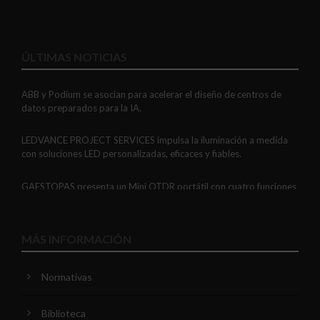
ÚLTIMAS NOTICIAS
ABB y Podium se asocian para acelerar el diseño de centros de
datos preparados para la IA.
LEDVANCE PROJECT SERVICES impulsa la iluminación a medida
con soluciones LED personalizadas, eficaces y fiables.
GAESTOPAS presenta un Mini OTDR portátil con cuatro funciones
de medición de fibra óptica en un solo equipo.
ADIME se incorpora al Comité de Dirección de EUEW para
MÁS INFORMACIÓN
reforzar la voz de la distribución profesional española en Europa.
Normativas
VIARIS CITY + DISPLAY: recarga urbana AC con medición
certificada, conectividad y mejor experiencia de usuario.
Biblioteca