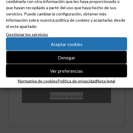
combinarla con otra información que les haya proporcionado o
que hayan recopilado a partir del uso que haya hecho de sus
servicios. Puede cambiar la configuración, obtener más
información sobre nuestra política de cookies y aceptarlas desde
el este apartado:
Gestionar los servicios
Aceptar cookies
Denegar
Ver preferencias
Haz clic en «Estoy de acuerdo» para activar
Twitter
Normativa de cookies
Política de privacidad
Nota legal
Tweets de grudilec
Normativa de cookies
Estoy de acuerdo