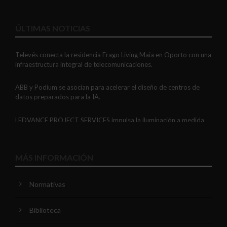
ÚLTIMAS NOTICIAS
Televés conecta la residencia Erago Living Maia en Oporto con una
infraestructura integral de telecomunicaciones.
ABB y Podium se asocian para acelerar el diseño de centros de
datos preparados para la IA.
LEDVANCE PROJECT SERVICES impulsa la iluminación a medida
con soluciones LED personalizadas, eficaces y fiables.
GAESTOPAS presenta un Mini OTDR portátil con cuatro funciones
MÁS INFORMACIÓN
de medición de fibra óptica en un solo equipo.
Normativas
ADIME se incorpora al Comité de Dirección de EUEW para
reforzar la voz de la distribución profesional española en Europa.
Biblioteca
VIARIS CITY + DISPLAY: recarga urbana AC con medición