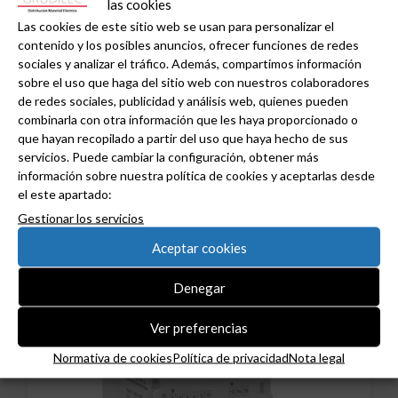
arquetas y pavimentos
las cookies
Las cookies de este sitio web se usan para personalizar el
metálicos sin abrir el
contenido y los posibles anuncios, ofrecer funciones de redes
registro.
sociales y analizar el tráfico. Además, compartimos información
sobre el uso que haga del sitio web con nuestros colaboradores
SOFAMEL presenta POWER SALVACANE:
de redes sociales, publicidad y análisis web, quienes pueden
inspección más segura de arquetas y
combinarla con otra información que les haya proporcionado o
pavimentos metálicos sin abrir el registro. Las
que hayan recopilado a partir del uso que haya hecho de sus
inspecciones en vía pública y redes
servicios. Puede cambiar la configuración, obtener más
subterráneas tienen un riesgo añadido: no
información sobre nuestra política de cookies y aceptarlas desde
siempre es evidente si existe tensión peligrosa
el este apartado:
en una tapa metálica, una arqueta o una cámara
subterránea. Factores como la humedad,...
Gestionar los servicios
Aceptar cookies
Denegar
Ver preferencias
Normativa de cookies
Política de privacidad
Nota legal