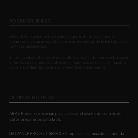
SOBRE GRUDILEC
GRUDILEC, Sociedad de Gestión, nace fruto de la unión de
voluntades de un grupo de empresas del sector de la Distribución
de Material Eléctrico.
Su principal objetivo es el de establecer conjuntamente estrategias
diferenciadas dirigidas a ofrecer la mejor experiencia y el máximo
valor a sus clientes, Socios, proveedores y empleados.
ABB y Podium se asocian para acelerar el diseño de centros de
ÚLTIMAS NOTICIAS
datos preparados para la IA.
LEDVANCE PROJECT SERVICES impulsa la iluminación a medida
con soluciones LED personalizadas, eficaces y fiables.
GAESTOPAS presenta un Mini OTDR portátil con cuatro funciones