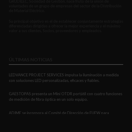
GRUDILEC, Sociedad de Gestión, nace fruto de la unión de
voluntades de un grupo de empresas del sector de la Distribución
de Material Eléctrico.
Su principal objetivo es el de establecer conjuntamente estrategias
diferenciadas dirigidas a ofrecer la mejor experiencia y el máximo
valor a sus clientes, Socios, proveedores y empleados.
ÚLTIMAS NOTICIAS
LEDVANCE PROJECT SERVICES impulsa la iluminación a medida
con soluciones LED personalizadas, eficaces y fiables.
GAESTOPAS presenta un Mini OTDR portátil con cuatro funciones
de medición de fibra óptica en un solo equipo.
ADIME se incorpora al Comité de Dirección de EUEW para
reforzar la voz de la distribución profesional española en Europa.
VIARIS CITY + DISPLAY: recarga urbana AC con medición