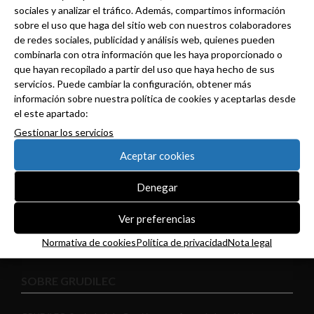
sociales y analizar el tráfico. Además, compartimos información
sobre el uso que haga del sitio web con nuestros colaboradores
de redes sociales, publicidad y análisis web, quienes pueden
combinarla con otra información que les haya proporcionado o
Haz clic en «Estoy de acuerdo» para activar
que hayan recopilado a partir del uso que haya hecho de sus
Twitter
servicios. Puede cambiar la configuración, obtener más
Tweets de grudilec
Normativa de cookies
información sobre nuestra política de cookies y aceptarlas desde
el este apartado:
Estoy de acuerdo
Gestionar los servicios
Aceptar cookies
Denegar
Ver preferencias
Normativa de cookies
Política de privacidad
Nota legal
SOBRE GRUDILEC