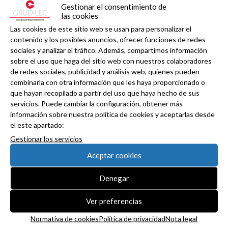
Gestionar el consentimiento de
las cookies
Las cookies de este sitio web se usan para personalizar el
contenido y los posibles anuncios, ofrecer funciones de redes
sociales y analizar el tráfico. Además, compartimos información
Haz clic en «Estoy de acuerdo» para activar
sobre el uso que haga del sitio web con nuestros colaboradores
Twitter
de redes sociales, publicidad y análisis web, quienes pueden
Tweets de grudilec
Normativa de cookies
combinarla con otra información que les haya proporcionado o
que hayan recopilado a partir del uso que haya hecho de sus
Estoy de acuerdo
servicios. Puede cambiar la configuración, obtener más
información sobre nuestra política de cookies y aceptarlas desde
el este apartado:
Gestionar los servicios
Aceptar cookies
Denegar
Ver preferencias
Normativa de cookies
Política de privacidad
Nota legal