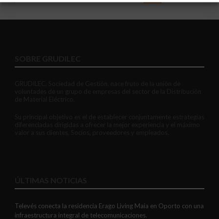
SOBRE GRUDILEC
GRUDILEC, Sociedad de Gestión, nace fruto de la unión de
voluntades de un grupo de empresas del sector de la Distribución
de Material Eléctrico.
Su principal objetivo es el de establecer conjuntamente estrategias
diferenciadas dirigidas a ofrecer la mejor experiencia y el máximo
valor a sus clientes, Socios, proveedores y empleados.
ÚLTIMAS NOTICIAS
Televés conecta la residencia Erago Living Maia en Oporto con una
infraestructura integral de telecomunicaciones.