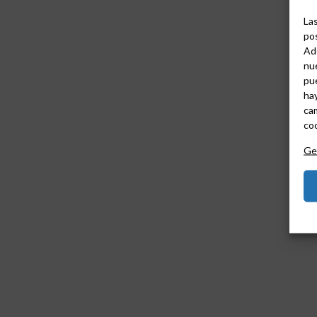
Las
pos
Ad
nue
pu
hay
cam
coo
Ges