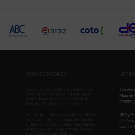
SOBRE GRUDILEC
ÚLTIM
GRUDILEC, Sociedad de Gestión, nace
Televés c
fruto de la unión de voluntades de un
Maia en 
grupo de empresas del sector de la
integral
Distribución de Material Eléctrico.
Su principal objetivo es el de establecer
ABB y Po
conjuntamente estrategias diferenciadas
diseño d
dirigidas a ofrecer la mejor experiencia y
para la I
el máximo valor a sus clientes, Socios,
proveedores y empleados.