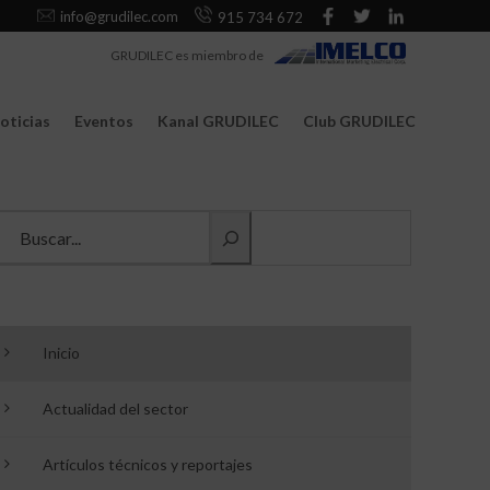
info@grudilec.com
915 734 672
GRUDILEC es miembro de
oticias
Eventos
Kanal GRUDILEC
Club GRUDILEC
Buscar información
Inicio
Actualidad del sector
Artículos técnicos y reportajes