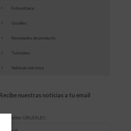
Fotovoltaica
Grudilec
Novedades de producto
Tutoriales
Vehículo eléctrico
Recibe nuestras noticias a tu email
Newsletter GRUDILEC: