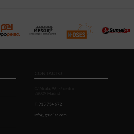
CONTACTO
C/ Alcalá, 96, 5º centro
28009 Madrid
T.
915 734 672
info@grudilec.com