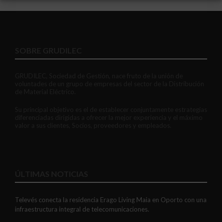
SOBRE GRUDILEC
GRUDILEC, Sociedad de Gestión, nace fruto de la unión de
voluntades de un grupo de empresas del sector de la Distribución
de Material Eléctrico.
Su principal objetivo es el de establecer conjuntamente estrategias
diferenciadas dirigidas a ofrecer la mejor experiencia y el máximo
valor a sus clientes, Socios, proveedores y empleados.
ÚLTIMAS NOTICIAS
Televés conecta la residencia Erago Living Maia en Oporto con una
infraestructura integral de telecomunicaciones.