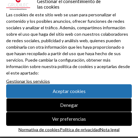
Gestionar el consentimiento de
las cookies
Las cookies de este sitio web se usan para personalizar el
contenido y los posibles anuncios, ofrecer funciones de redes
sociales y analizar el tráfico. Además, compartimos información
Haz clic en «Estoy de acuerdo» para activar
sobre el uso que haga del sitio web con nuestros colaboradores
Twitter
Tweets de grudilec
de redes sociales, publicidad y análisis web, quienes pueden
Normativa de cookies
combinarla con otra información que les haya proporcionado o
Estoy de acuerdo
que hayan recopilado a partir del uso que haya hecho de sus
servicios. Puede cambiar la configuración, obtener más
información sobre nuestra política de cookies y aceptarlas desde
el este apartado:
Gestionar los servicios
Aceptar cookies
Denegar
Ver preferencias
Normativa de cookies
Política de privacidad
Nota legal