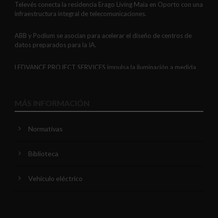
Televés conecta la residencia Erago Living Maia en Oporto con una
infraestructura integral de telecomunicaciones.
ABB y Podium se asocian para acelerar el diseño de centros de
datos preparados para la IA.
LEDVANCE PROJECT SERVICES impulsa la iluminación a medida
con soluciones LED personalizadas, eficaces y fiables.
GAESTOPAS presenta un Mini OTDR portátil con cuatro funciones
MÁS INFORMACIÓN
de medición de fibra óptica en un solo equipo.
Normativas
ADIME se incorpora al Comité de Dirección de EUEW para
reforzar la voz de la distribución profesional española en Europa.
Biblioteca
VIARIS CITY + DISPLAY: recarga urbana AC con medición
certificada, conectividad y mejor experiencia de usuario.
Vehículo eléctrico
Niessen y CGCODDI se unen para impulsar el futuro del diseño de
interiores en España.