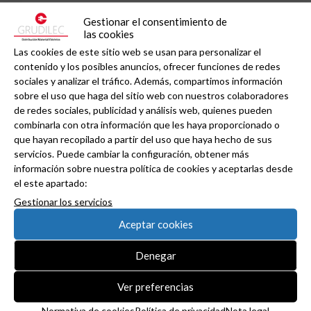
Gestionar el consentimiento de
las cookies
Las cookies de este sitio web se usan para personalizar el
contenido y los posibles anuncios, ofrecer funciones de redes
sociales y analizar el tráfico. Además, compartimos información
sobre el uso que haga del sitio web con nuestros colaboradores
Haz clic en «Estoy de acuerdo» para activar
de redes sociales, publicidad y análisis web, quienes pueden
Twitter
combinarla con otra información que les haya proporcionado o
Tweets de grudilec
Normativa de cookies
que hayan recopilado a partir del uso que haya hecho de sus
servicios. Puede cambiar la configuración, obtener más
Estoy de acuerdo
información sobre nuestra política de cookies y aceptarlas desde
el este apartado:
Gestionar los servicios
Aceptar cookies
Denegar
Ver preferencias
Normativa de cookies
Política de privacidad
Nota legal