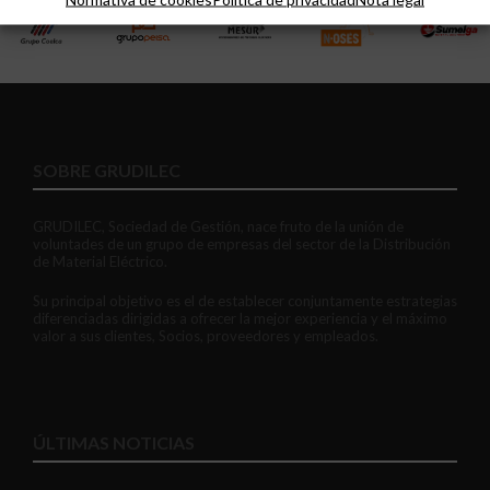
SOBRE GRUDILEC
GRUDILEC, Sociedad de Gestión, nace fruto de la unión de
voluntades de un grupo de empresas del sector de la Distribución
de Material Eléctrico.
Su principal objetivo es el de establecer conjuntamente estrategias
diferenciadas dirigidas a ofrecer la mejor experiencia y el máximo
valor a sus clientes, Socios, proveedores y empleados.
ÚLTIMAS NOTICIAS