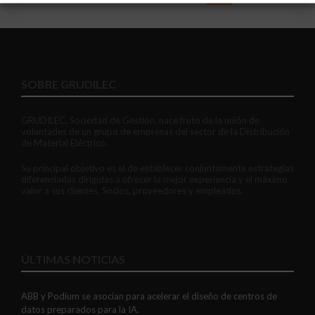
SOBRE GRUDILEC
GRUDILEC, Sociedad de Gestión, nace fruto de la unión de
voluntades de un grupo de empresas del sector de la Distribución
de Material Eléctrico.
Su principal objetivo es el de establecer conjuntamente estrategias
diferenciadas dirigidas a ofrecer la mejor experiencia y el máximo
valor a sus clientes, Socios, proveedores y empleados.
ÚLTIMAS NOTICIAS
ABB y Podium se asocian para acelerar el diseño de centros de
datos preparados para la IA.