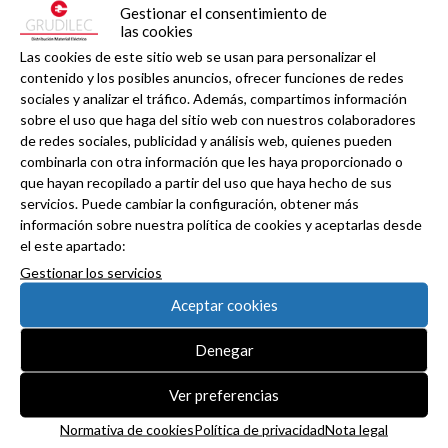
Gestionar el consentimiento de
las cookies
Las cookies de este sitio web se usan para personalizar el
contenido y los posibles anuncios, ofrecer funciones de redes
sociales y analizar el tráfico. Además, compartimos información
Haz clic en «Estoy de acuerdo» para activar
sobre el uso que haga del sitio web con nuestros colaboradores
Twitter
de redes sociales, publicidad y análisis web, quienes pueden
Tweets de grudilec
Normativa de cookies
combinarla con otra información que les haya proporcionado o
que hayan recopilado a partir del uso que haya hecho de sus
Estoy de acuerdo
servicios. Puede cambiar la configuración, obtener más
información sobre nuestra política de cookies y aceptarlas desde
el este apartado:
Gestionar los servicios
Aceptar cookies
Denegar
Ver preferencias
Normativa de cookies
Política de privacidad
Nota legal